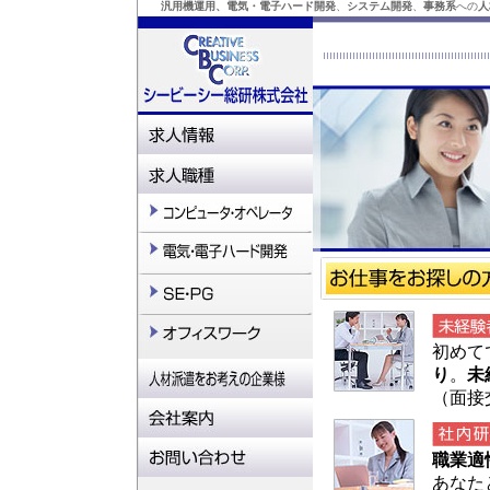
汎用機運用、電気・電子ハード開発
、
システム開発
、
事務系
への
人
初めて
り
。
未
（面接
職業適
あなた