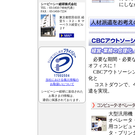
にしな
シービーシー総研株式会社
TEL：03-5450-7484(代表）
FAX：03-5450-7224
東京都世田谷区 経
堂５－３２－８ マ
ーベラス経堂ビル
２Ｆ
必要な期間・必要な
オフィスに！
CBCアウトソーシ
化と
当社における個人情報の
コストダウンで、今
お取扱いについて
遣を実現。
シービーシー総研に送信された
お客さまの情報は、
適切に保護されております。
大型汎用機
オペレータ
用コンピュ
タ・プリン